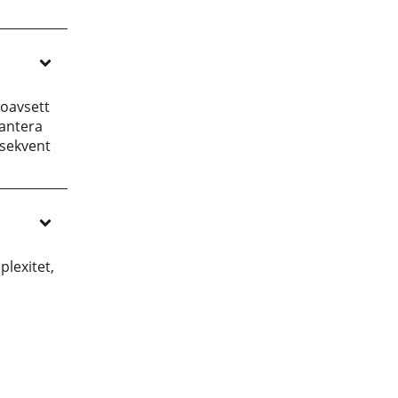
 oavsett
hantera
sekvent
lexitet,