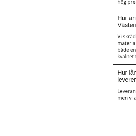
hög pre
Hur anp
Väster
Vi skräd
material
både en
kvalitet 
Hur lå
levere
Leveran
men vi a