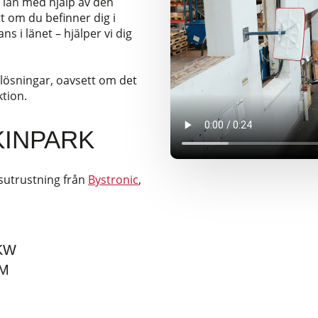
 län med hjälp av den
t om du befinner dig i
 i länet – hjälper vi dig
 lösningar, oavsett om det
ktion.
INPARK
sutrustning från
Bystronic
,
KW
MM