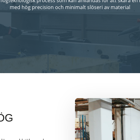
 högteknologisk process som kan användas för att skära en 
med hög precision och minimalt slöseri av material
ÖG