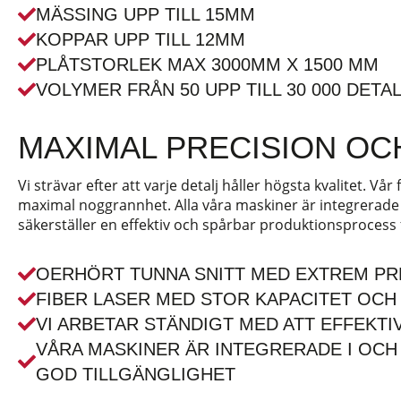
MÄSSING UPP TILL 15MM
KOPPAR UPP TILL 12MM
PLÅTSTORLEK MAX 3000MM X 1500 MM
VOLYMER FRÅN 50 UPP TILL 30 000 DETA
MAXIMAL PRECISION OC
Vi strävar efter att varje detalj håller högsta kvalitet. Vår
maximal noggrannhet. Alla våra maskiner är integrerad
säkerställer en effektiv och spårbar produktionsprocess fr
OERHÖRT TUNNA SNITT MED EXTREM PR
FIBER LASER MED STOR KAPACITET OCH
VI ARBETAR STÄNDIGT MED ATT EFFEKTI
VÅRA MASKINER ÄR INTEGRERADE I OC
GOD TILLGÄNGLIGHET