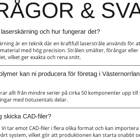
RÅGOR & SV
 laserskärning och hur fungerar det?
rning är en teknik där en kraftfull laserstråle används för a
material med hög precision. Strålen smälter, förångar eller
et, vilket ger exakta och rena snitt.
volymer kan ni producera för företag i Västernorrla
rar allt från mindre serier på cirka 50 komponenter upp till
ingar med tiotusentals delar.
g skicka CAD-filer?
 Vi tar emot CAD-filer i flera olika format och kan importer
 vårt system, vilket gör att produktionen kan starta snabbt 