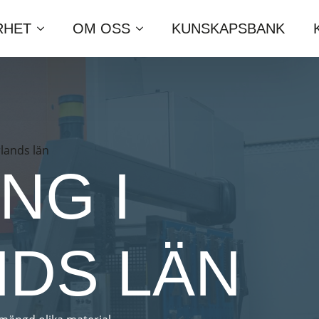
RHET
OM OSS
KUNSKAPSBANK
lands län
NG I
DS LÄN