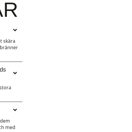
AR
tt skära
 bränner
nds
 stora
a dem
och med