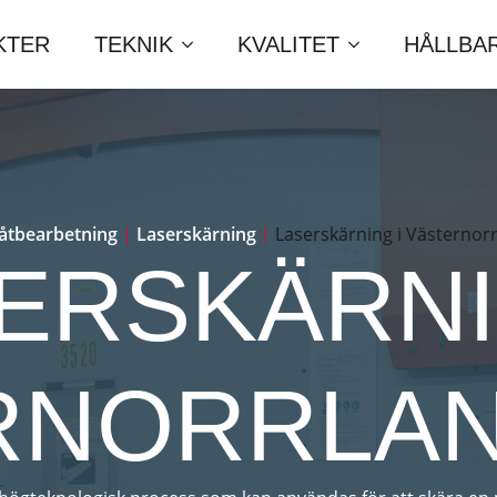
KTER
TEKNIK
KVALITET
HÅLLBA
låtbearbetning
|
Laserskärning
|
Laserskärning i Västernorr
ERSKÄRNI
RNORRLAN