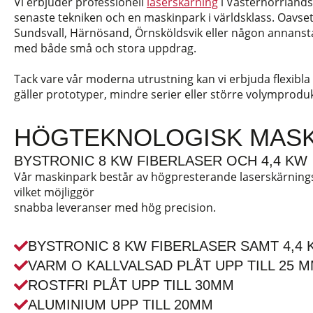
Vi erbjuder professionell
laserskärning
i Västernorrlands
senaste tekniken och en maskinpark i världsklass. Oavset
Sundsvall, Härnösand, Örnsköldsvik eller någon annanstans
med både små och stora uppdrag.
Tack vare vår moderna utrustning kan vi erbjuda flexibla
gäller prototyper, mindre serier eller större volymprodu
HÖGTEKNOLOGISK MASK
BYSTRONIC 8 KW FIBERLASER OCH 4,4 KW
Vår maskinpark består av högpresterande laserskärning
vilket möjliggör
snabba leveranser med hög precision.
BYSTRONIC 8 KW FIBERLASER SAMT 4,4 
VARM O KALLVALSAD PLÅT UPP TILL 25 
ROSTFRI PLÅT UPP TILL 30MM
ALUMINIUM UPP TILL 20MM