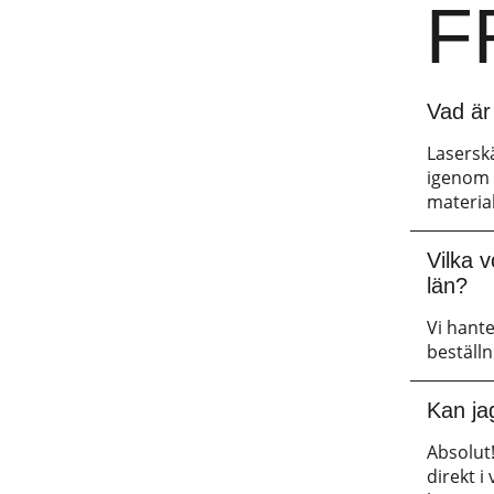
F
Vad är
Laserskä
igenom 
material
Vilka 
län?
Vi hante
beställn
Kan ja
Absolut!
direkt i