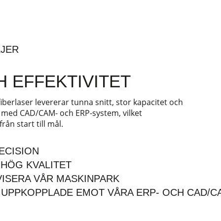
LJER
H EFFEKTIVITET
 fiberlaser levererar tunna snitt, stor kapacitet och
e med CAD/CAM- och ERP-system, vilket
ån start till mål.
ECISION
 HÖG KVALITET
VISERA VÅR MASKINPARK
H UPPKOPPLADE EMOT VÅRA ERP- OCH CAD/