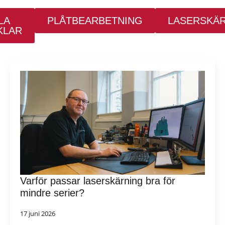
LA
PLÅTBEARBETNING
LASERSKÄ
KLAR
Varför passar laserskärning bra för
mindre serier?
17 juni 2026